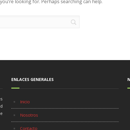
 you’re looking for. Perhaps searching can help.
ENLACES GENERALES
es
Inicio
ad
se
Nosotros
Contacto