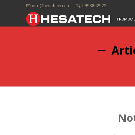
info@hesatech.com
0993802922
PROMOCI
Arti
No