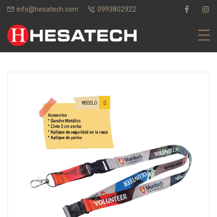
info@hesatech.com
0993802922