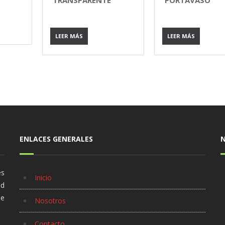
TRANSPARENTE
PORTAVASO
LEER MÁS
LEER MÁS
ENLACES GENERALES
es
Inicio
ad
se
Nosotros
Contacto