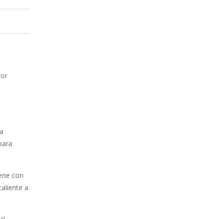
por
ra
para
iene con
aliente a