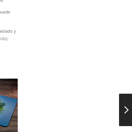
l.
 puede
aislado y
cío).