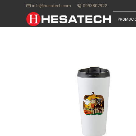
info@hesatech.com
0993802922
PROMOCI