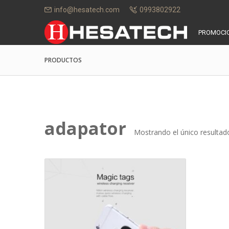
info@hesatech.com
0993802922
PROMOCI
PRODUCTOS
adapator
Mostrando el único resultad